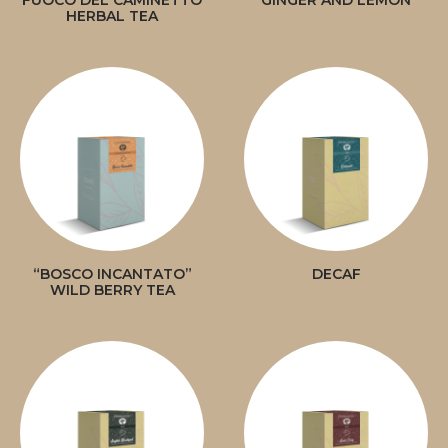
“FUOCO DEL CAMINETTO”
GINGER AND LEMON
HERBAL TEA
“BOSCO INCANTATO”
DECAF
WILD BERRY TEA