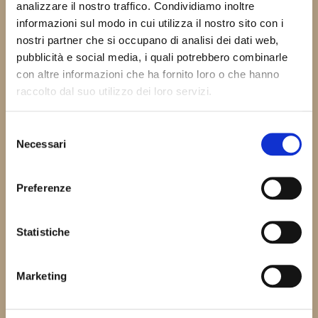
analizzare il nostro traffico. Condividiamo inoltre
informazioni sul modo in cui utilizza il nostro sito con i
nostri partner che si occupano di analisi dei dati web,
MOON MIX DECA
GINSENG-FLAVOURED
pubblicità e social media, i quali potrebbero combinarle
SOLUBLE DRINK
con altre informazioni che ha fornito loro o che hanno
raccolto dal suo utilizzo dei loro servizi.
Selezione
Necessari
del
consenso
Preferenze
Statistiche
CIOKOFUSION CLASSIC
CIOKOFUSION DARK HOT
HOT CHOCOLATE
CHOCOLATE
Marketing